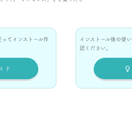
従ってインストール作
インストール後の使
認ください。
イド