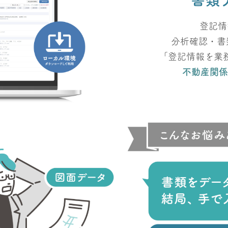
書類
登記情
分析確認・書
「登記情報を業
不動産関係