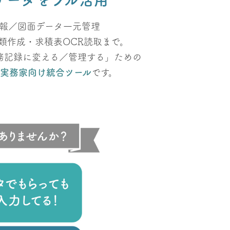
データをフル活用
報／図面データ一元管理
類作成・求積表OCR読取まで。
務記録に変える／管理する」ための
実務家向け統合ツール
です。