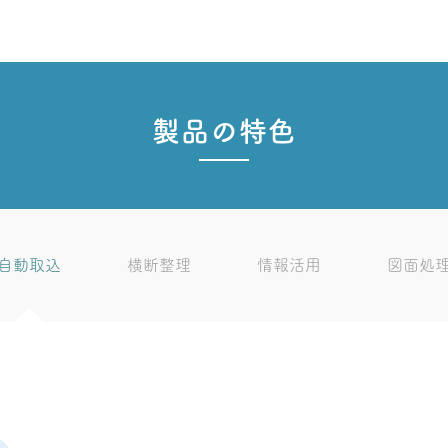
製品の特色
自動取込
横断整理
情報活用
図面処