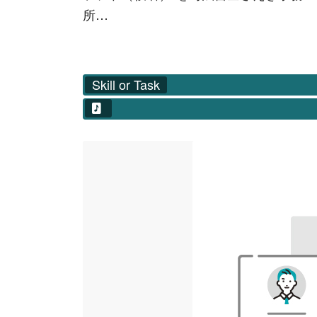
所…
Skill or Task